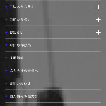
東京都台東区柳橋二丁目19番6号
工法名から探す
柳橋ファーストビル7F
TEL:03(5825)3700
FAX:03(5825)3756
目的から探す
お知らせ
評価取得技術
採用情報
協力会社の皆様へ
お問い合わせ
個人情報保護方針