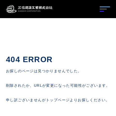
工法種別から探す
工法名から探す
地盤改良
404 ERROR
グラウンドアンカー
目的から探す
工法紹介
お探しのページは見つかりませんでした。
のり面保護・補強土
施工実績
採用情報
工法紹介
削除されたか、URLが変更になった可能性がございます。
構造物補修・補強
施工実績
申し訳ございませんがトップページよりお探しください。
地下水対策・熱処理
会社概要
その他工法