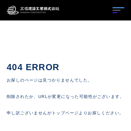
工法種別から探す
工法名から探す
地盤改良
404 ERROR
グラウンドアンカー
目的から探す
工法紹介
お探しのページは見つかりませんでした。
のり面保護・補強土
施工実績
採用情報
工法紹介
削除されたか、URLが変更になった可能性がございます。
構造物補修・補強
施工実績
申し訳ございませんがトップページよりお探しください。
地下水対策・熱処理
会社概要
その他工法