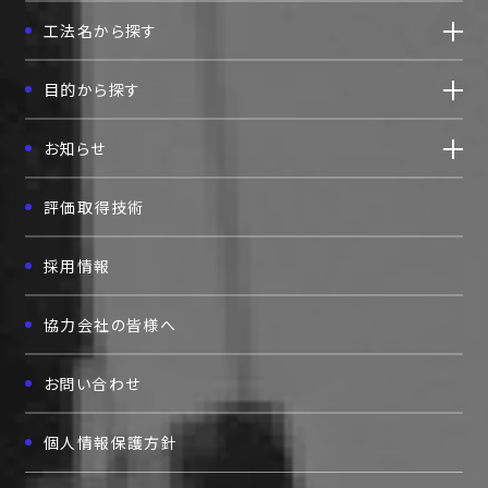
東京都台東区柳橋二丁目19番6号
工法名から探す
柳橋ファーストビル7F
TEL:03(5825)3700
FAX:03(5825)3756
目的から探す
お知らせ
評価取得技術
採用情報
協力会社の皆様へ
お問い合わせ
個人情報保護方針