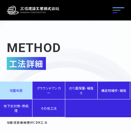
工法種別から探す
M
E
T
H
O
D
工法名から探す
地盤改良
工法詳細
グラウンドアンカー
目的から探す
工法紹介
のり面保護・補強土
施工実績
採用情報
工法紹介
グラウンドアンカ
のり面保護・補強
地盤改良
構造物補修・補強
ー
土
構造物補修・補強
施工実績
地下水対策・熱処
その他工法
理
地下水対策・熱処理
会社概要
地盤改良
機械攪拌
CDM工法
その他工法