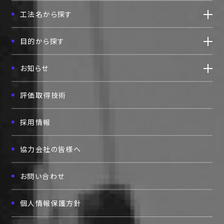
東京都台東区柳橋二丁目19番6号
工法名から探す
柳橋ファーストビル7F
TEL:03(5825)3700
FAX:03(5825)3756
目的から探す
お知らせ
評価取得技術
採用情報
協力会社の皆様へ
お問い合わせ
個人情報保護方針