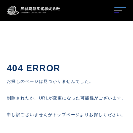
工法種別から探す
工法名から探す
地盤改良
404 ERROR
グラウンドアンカー
目的から探す
工法紹介
お探しのページは見つかりませんでした。
のり面保護・補強土
施工実績
採用情報
工法紹介
削除されたか、URLが変更になった可能性がございます。
構造物補修・補強
施工実績
申し訳ございませんがトップページよりお探しください。
地下水対策・熱処理
会社概要
その他工法